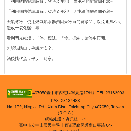
「利用網路聲請調解，省時又便利!」西屯區調解會關心您~
「利用網路聲請調解，省時又便利!」西屯區調解會關心您~
天氣寒冷，使用燃氣熱水器勿因天冷而門窗緊閉，以免通風不良
造成一氧化碳中毒
看到閃光紅燈，「停」標誌、「停」標線，請停車再開。
無號誌路口，停讓才安全。
酒後找代駕，平安回到家。
:::
407050臺中市西屯區寧夏路179號 TEL:23132003
FAX: 23134483
No. 179, Ningxia Rd., Xitun Dist., Taichung City 407050, Taiwan
(R.O.C.)
網站維護：資訊組 124
臺中市立中山國民中學【個資聯絡保護窗口專線 04-