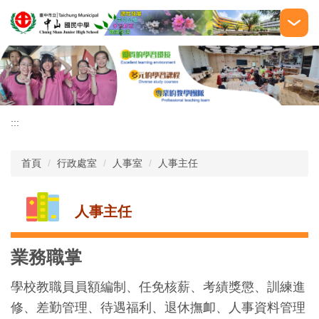
跳
到
主
要
內
容
區
:::
首頁
行政處室
人事室
人事主任
人事主任
業務職掌
學校教職員員額編制、任免核薪、考績獎懲、訓練進
修、差勤管理、待遇福利、退休撫卹、人事資料管理