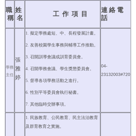
職
姓
連 絡 電
工 作 項 目
稱
名
話
1. 擬定學務處短、中、長程發展計畫。
2. 友善校園學生事務與輔導工作推動。
3. 召開訓導會議或訓育委員會。
張
04-
學務
雅
4. 召開學務會議、學生獎懲委員會。
23132003#720
主任
婷
5. 督導各項學務活動之進行。
6. 性別平等委員會執行秘書。
7. 其他臨時交辦事項。
1. 民族教育、公民教育、民主法治教育
及群育教育之實施。