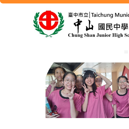
跳
到
主
要
內
容
區
:::